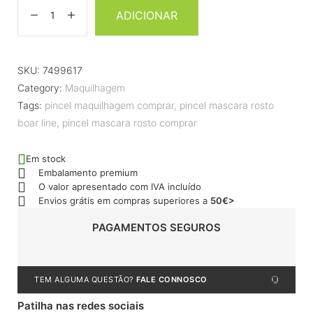
ADICIONAR
SKU:
7499617
Category:
Maquilhagem
Tags:
pincel maquilhagem comprar
,
pincel mascara rosto
boar line
,
pincel mascara rosto comprar
Em stock
Embalamento premium
O valor apresentado com IVA incluído
Envios grátis em compras superiores a
50€>
PAGAMENTOS SEGUROS
TEM ALGUMA QUESTÃO?
FALE CONNOSCO
Patilha nas redes sociais