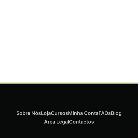
ADICIONAR
Termix Plus Escova Cabelos Grossos 32mm
€
19,07
Iva Inc.
Sobre Nós
Loja
Cursos
Minha Conta
FAQs
Blog
Área Legal
Contactos