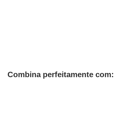
Dipping Powder Color DP3 Andreia 10g
€
10,49
Iva Inc.
Combina perfeitamente com: