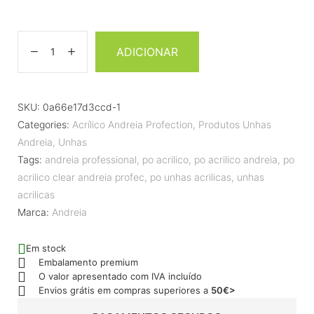
ADICIONAR
SKU:
0a66e17d3ccd-1
Categories:
Acrílico Andreia Profection
,
Produtos Unhas
Andreia
,
Unhas
Tags:
andreia professional
,
po acrilico
,
po acrilico andreia
,
po
acrilico clear andreia profec
,
po unhas acrilicas
,
unhas
acrilicas
Marca:
Andreia
Em stock
Embalamento premium
O valor apresentado com IVA incluído
Envios grátis em compras superiores a
50€>