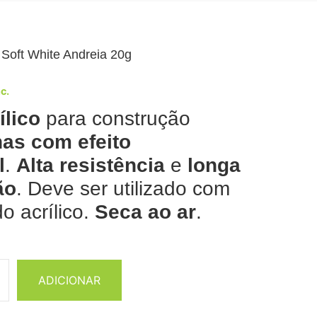
o Soft White Andreia 20g
nc.
ílico
para construção
as com efeito
l
.
Alta resistência
e
longa
ão
. Deve ser utilizado com
do acrílico.
Seca ao ar
.
ADICIONAR