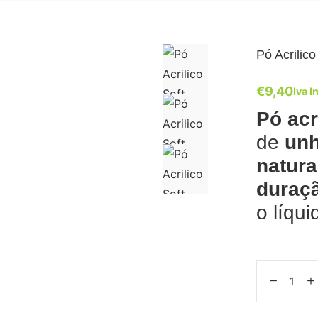
Pó Acrilic
€
9,40
Iva I
Pó acr
de
unh
natura
duraç
o líqui