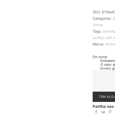
SKU:
811be4
Categories:
A
Unhas
Tags:
andreia
acrilico soft 
Marca:
Andre
Em stock
Embalam
O valor 
Envios g
TEM ALG
Patilha nas