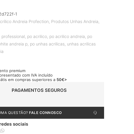
2d722f-1
crílico Andreia Profection
,
Produtos Unhas Andreia
,
 professional
,
po acrilico
,
po acrilico andreia
,
po
white andreia p
,
po unhas acrilicas
,
unhas acrilicas
ia
ento premium
apresentado com IVA incluído
rátis em compras superiores a
50€>
PAGAMENTOS SEGUROS
UMA QUESTÃO?
FALE CONNOSCO
 redes sociais