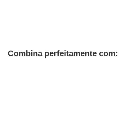
Rampa Lavagem Galeone Gold Dupla
Pedir Orçamento
Combina perfeitamente com:
Save