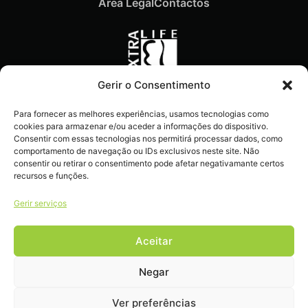
Área Legal
Contactos
Gerir o Consentimento
Recebe ofertas exclusivas,
Para fornecer as melhores experiências, usamos tecnologias como
novidades e dicas
cookies para armazenar e/ou aceder a informações do dispositivo.
imperdíveis diretamente no
Consentir com essas tecnologias nos permitirá processar dados, como
comportamento de navegação ou IDs exclusivos neste site. Não
teu e-mail.
consentir ou retirar o consentimento pode afetar negativamante certos
recursos e funções.
Gerir serviços
Aceitar
Livro de reclamações
Negar
Ver preferências