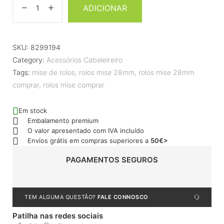
ADICIONAR
SKU:
8299194
Category:
Acessórios Cabeleireiro
Tags:
mise de rolos
,
rolos mise 28mm
,
rolos mise 28mm
comprar
,
rolos mise comprar
Em stock
Embalamento premium
O valor apresentado com IVA incluído
Envios grátis em compras superiores a
50€>
PAGAMENTOS SEGUROS
TEM ALGUMA QUESTÃO?
FALE CONNOSCO
Patilha nas redes sociais