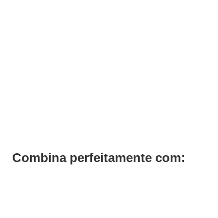
ADICIONAR
Cesto Toalheiro de Cabeleireiro Oby
€
53,04
Iva Inc.
Combina perfeitamente com: