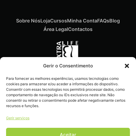
Sobre Nós
Loja
Cursos
Minha Conta
FAQs
Blog
Área Legal
Contactos
Gerir o Consentimento
Recebe ofertas exclusivas,
Para fornecer as melhores experiências, usamos tecnologias como
novidades e dicas
cookies para armazenar e/ou aceder a informações do dispositivo.
imperdíveis diretamente no
Consentir com essas tecnologias nos permitirá processar dados, como
comportamento de navegação ou IDs exclusivos neste site. Não
teu e-mail.
consentir ou retirar o consentimento pode afetar negativamante certos
recursos e funções.
Gerir serviços
Aceitar