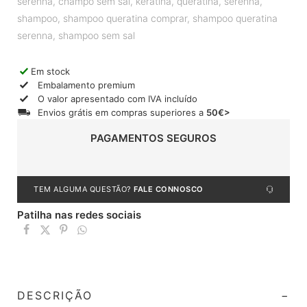
serenna
,
champo sem sal
,
keratina
,
queratina
,
serenna
,
shampoo
,
shampoo queratina comprar
,
shampoo queratina
serenna
,
shampoo sem sal
Em stock
Embalamento premium
O valor apresentado com IVA incluído
Envios grátis em compras superiores a
50€>
PAGAMENTOS SEGUROS
TEM ALGUMA QUESTÃO?
FALE CONNOSCO
Patilha nas redes sociais
DESCRIÇÃO