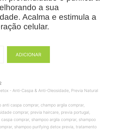
elhorando a sua
cidade. Acalma e estimula a
ração celular.
ADICIONAR
2
etox - Anti-Caspa & Anti-Oleosidade
,
Previa Natural
 anti caspa comprar
,
champo argila comprar
,
sidade comprar
,
previa haircare
,
previa portugal
,
 caspa comprar
,
shampoo argila comprar
,
shampoo
omprar
,
shampoo purifying detox previa
,
tratamento