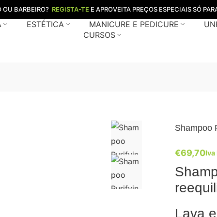
O OU BARBEIRO?
REGISTA-TE
E APROVEITA PREÇOS ESPECIAIS SÓ PARA
A
ESTÉTICA
MANICURE E PEDICURE
UN
CURSOS
Shampoo P
€
69,70
Iva
Shampo
reequi
Lava e