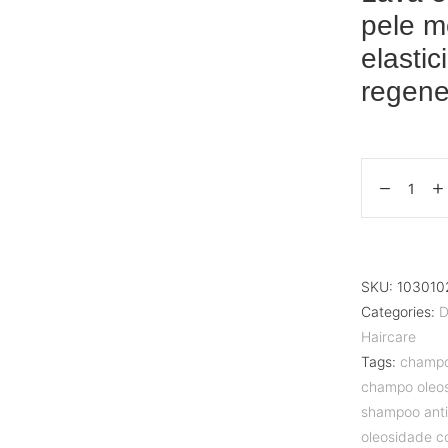
pele m
elasti
regene
SKU:
103010
Categories:
D
Haircare
Tags:
champo
champo oleo
shampoo anti
oleosidade c