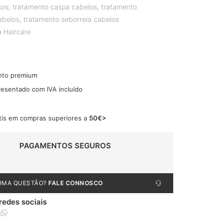
sos
,
tratamento caspa cabelos
,
tratamento
abelos
,
tratamento seborreia cabelos
a Haircare
nto premium
resentado com IVA incluído
tis em compras superiores a
50€>
PAGAMENTOS SEGUROS
UMA QUESTÃO?
FALE CONNOSCO
 redes sociais