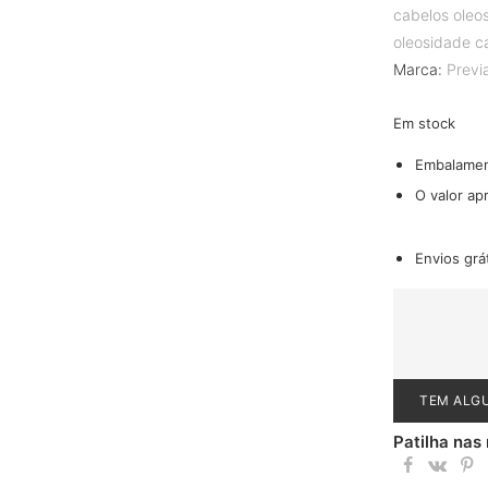
cabelos oleo
oleosidade c
Marca:
Previ
Em stock
Embalame
O valor ap
Envios grá
TEM ALG
Patilha nas