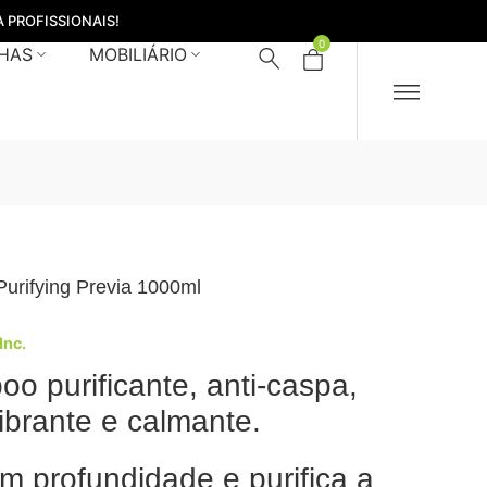
 PROFISSIONAIS!
0
HAS
MOBILIÁRIO
urifying Previa 1000ml
 Inc.
o purificante, anti-caspa,
librante e calmante.
m profundidade e purifica a