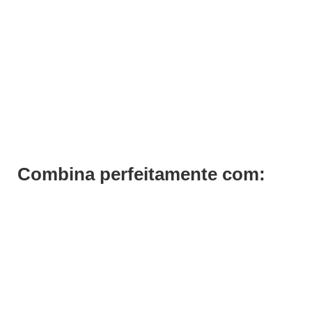
Tinta Cabelo Preto 1.0 Previa 100ml
€
17,10
€
13,68
Iva Inc.
Combina perfeitamente com: