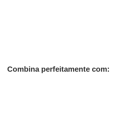
Extensões Cabelos Franja 17cm com Clips
€
15,93
Iva Inc.
Combina perfeitamente com: