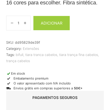
16 cores para escolher. Fibra sintética.
ADICIONAR
SKU:
dd95829de39f
Category:
Extensões
Tags:
bifull
,
tiara tranca cabelos
,
tiara trança fina cabelos
,
trança cabelos
Em stock
Embalamento premium
O valor apresentado com IVA incluído
Envios grátis em compras superiores a
50€>
PAGAMENTOS SEGUROS