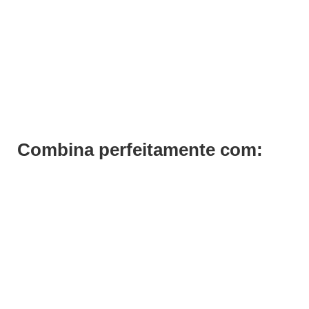
Conjunto Pinceis Decoração Unhas Stella
€
6,03
Iva Inc.
Combina perfeitamente com: