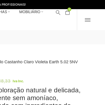
 PROFISSIONAIS!
0
HAS
MOBILIÁRIO
lo Castanho Claro Violeta Earth 5.02 5NV
18,33
Iva Inc.
loração natural e delicada,
ente sem amoníaco,