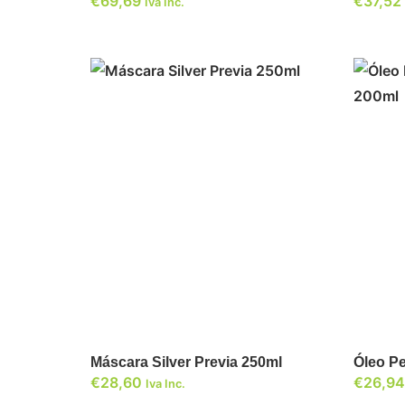
€
69,69
€
37,52
Iva Inc.
ADICIONAR
Máscara Silver Previa 250ml
Óleo P
€
28,60
€
26,94
Iva Inc.