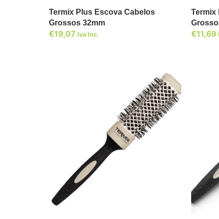
Termix Plus Escova Cabelos
Termix
Grossos 32mm
Gross
€
19,07
€
11,69
Iva Inc.
ADICIONAR