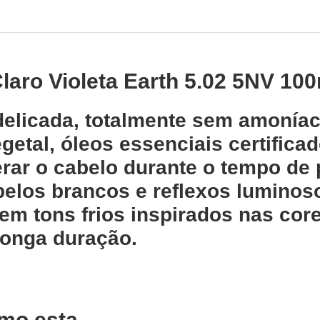
laro Violeta Earth 5.02 5NV 10
delicada, totalmente sem amonía
getal, óleos essenciais certificad
rar o cabelo durante o tempo de
belos brancos e reflexos luminos
m tons frios inspirados nas cor
longa duração.
mo esta