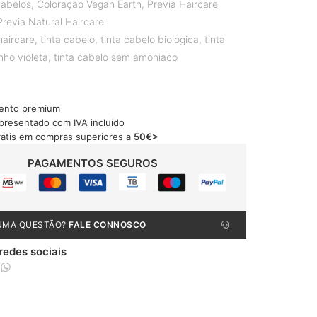
abelos
,
Coloração Vegan Earth
,
Previa Haircare
Previa Natural Haircare
haircare
,
tinta cabelo
,
tinta cabelo biologica
,
tinta
nho violeta
,
tinta cabelo sem amoniaco
ento premium
apresentado com IVA incluído
rátis em compras superiores a
50€>
PAGAMENTOS SEGUROS
UMA QUESTÃO?
FALE CONNOSCO
 redes sociais