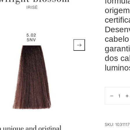
formul
origem
certifi
Desenv
cabelo
garant
dos ca
lumino
SKU:
1031117