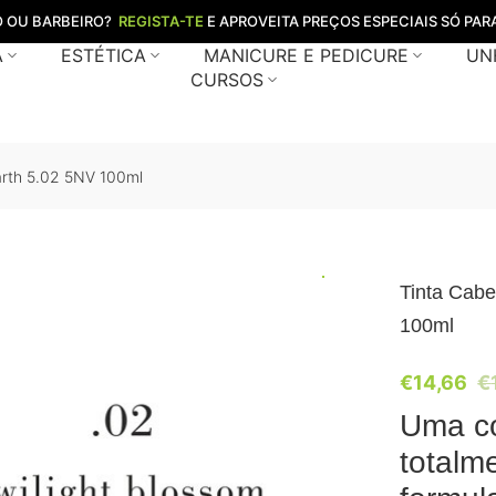
O OU BARBEIRO?
REGISTA-TE
E APROVEITA PREÇOS ESPECIAIS SÓ PARA
A
ESTÉTICA
MANICURE E PEDICURE
UN
CURSOS
arth 5.02 5NV 100ml
Tinta Cabe
100ml
€
14,66
€
Uma co
totalm