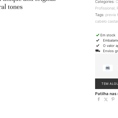
Categories:
C
Profissional
,
Tags:
previa 
cabelo casta
Em stock
Embalam
O valor 
Envios g
TEM ALG
Patilha nas