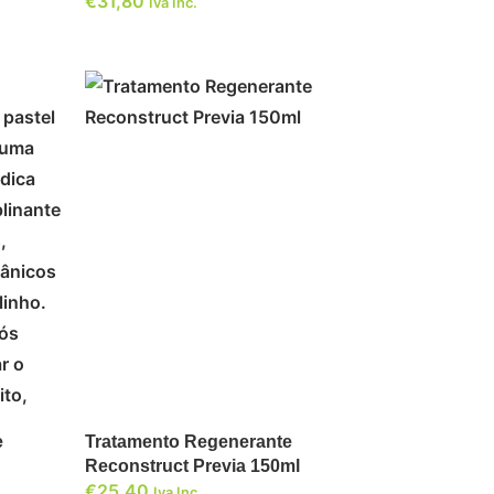
€
31,80
Iva Inc.
ADICIONAR
e
Tratamento Regenerante
Reconstruct Previa 150ml
€
25,40
Iva Inc.