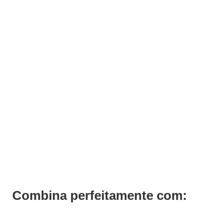
ADICIONAR
Tratamento Condicionador Regenerante Reconstruct Previa
200ml
€
27,00
Iva Inc.
Combina perfeitamente com: