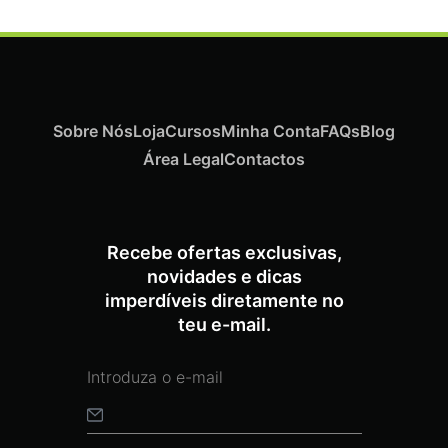
Sobre Nós
Loja
Cursos
Minha Conta
FAQs
Blog
Área Legal
Contactos
ADICIONAR
Recebe ofertas exclusivas,
novidades e dicas
imperdíveis diretamente no
Termix Soft Escova Cabelos Finos 17mm
€
15,87
Iva Inc.
teu e-mail.