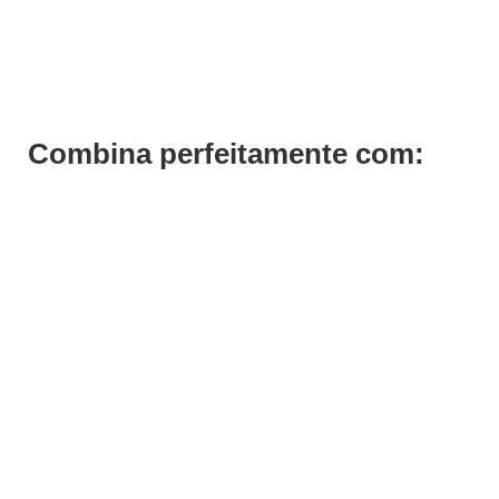
Tinta Cabelo Louro Escuro Vermelho Intenso 6.66 Previa 100ml
€
17,10
€
13,68
Iva Inc.
Combina perfeitamente com: