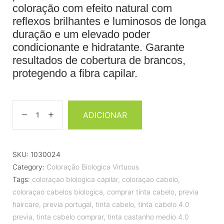
coloração com efeito natural com
reflexos brilhantes e luminosos de longa
duração e um elevado poder
condicionante e hidratante. Garante
resultados de cobertura de brancos,
protegendo a fibra capilar.
ADICIONAR
SKU:
1030024
Category:
Coloração Biologica Virtuous
Tags:
coloraçao biologica capilar
,
coloraçao cabelo
,
coloraçao cabelos biologica
,
comprar tinta cabelo
,
previa
haircare
,
previa portugal
,
tinta cabelo
,
tinta cabelo 4.0
previa
,
tinta cabelo comprar
,
tinta castanho medio 4.0