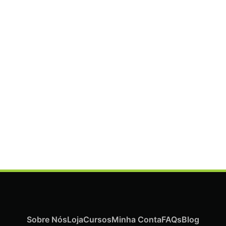
ADICIONAR
Termix Plus Escova Cabelos Grossos 32mm
€
19,07
Iva Inc.
Sobre Nós
Loja
Cursos
Minha Conta
FAQs
Blog