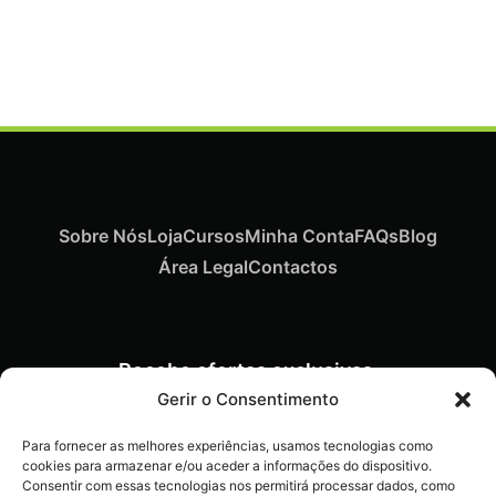
Termix Plus Escova Cabelos Grossos 32mm
€
21,03
Iva Inc.
Sobre Nós
Loja
Cursos
Minha Conta
FAQs
Blog
Área Legal
Contactos
Recebe ofertas exclusivas,
novidades e dicas
Gerir o Consentimento
imperdíveis diretamente no
Para fornecer as melhores experiências, usamos tecnologias como
teu e-mail.
cookies para armazenar e/ou aceder a informações do dispositivo.
Consentir com essas tecnologias nos permitirá processar dados, como