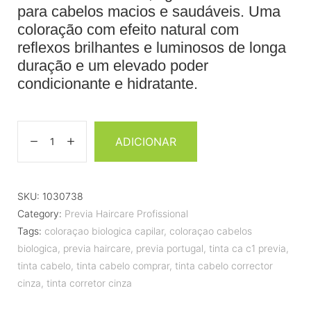
para cabelos macios e saudáveis. Uma
coloração com efeito natural com
reflexos brilhantes e luminosos de longa
duração e um elevado poder
condicionante e hidratante.
ADICIONAR
SKU:
1030738
Category:
Previa Haircare Profissional
Tags:
coloraçao biologica capilar
,
coloraçao cabelos
biologica
,
previa haircare
,
previa portugal
,
tinta ca c1 previa
,
tinta cabelo
,
tinta cabelo comprar
,
tinta cabelo corrector
cinza
,
tinta corretor cinza