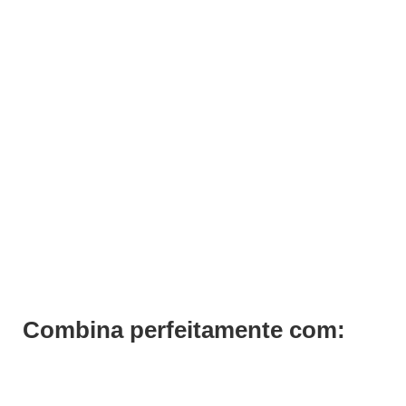
Tinta Cabelo Castanho Claro Cobre Pérola 5.48 Previa 100ml
€
17,10
€
13,68
Iva Inc.
Combina perfeitamente com: