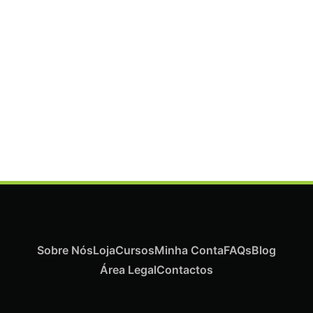
ADICIONAR
Termix Plus Escova Cabelos Grossos 32mm
€
19,07
Iva Inc.
Sobre Nós
Loja
Cursos
Minha Conta
FAQs
Blog
Área Legal
Contactos