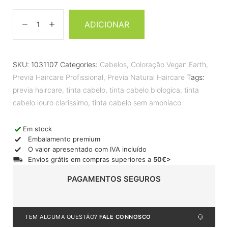
ADICIONAR
SKU:
1031107
Categories:
Cabelos
,
Coloração Vegan Earth
,
Previa Haircare Profissional
,
Previa Natural Haircare
Tags:
previa haircare
,
tinta cabelo
,
tinta cabelo biologica
,
tinta
cabelo louro clarissimo
,
tinta cabelo sem amoniaco
Em stock
Embalamento premium
O valor apresentado com IVA incluído
Envios grátis em compras superiores a
50€>
PAGAMENTOS SEGUROS
TEM ALGUMA QUESTÃO?
FALE CONNOSCO