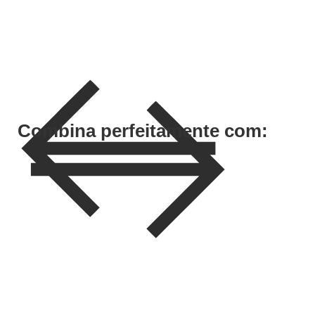
€
81,30
Iva Inc.
Combina perfeitamente com:
Save