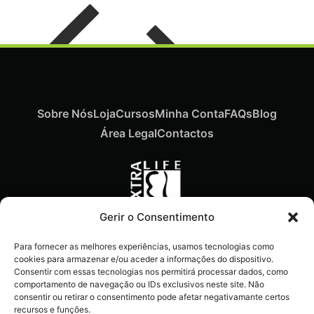
Sobre Nós
Loja
Cursos
Minha Conta
FAQs
Blog
Área Legal
Contactos
Gerir o Consentimento
Recebe ofertas exclusivas,
Para fornecer as melhores experiências, usamos tecnologias como
novidades e dicas
cookies para armazenar e/ou aceder a informações do dispositivo.
imperdíveis diretamente no
Consentir com essas tecnologias nos permitirá processar dados, como
comportamento de navegação ou IDs exclusivos neste site. Não
teu e-mail.
consentir ou retirar o consentimento pode afetar negativamante certos
recursos e funções.