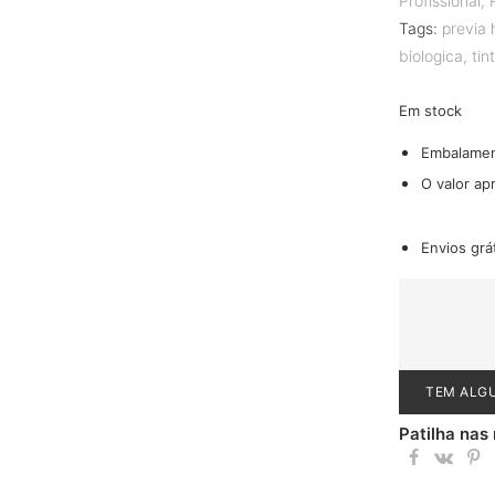
Profissional
,
Tags:
previa 
biologica
,
tin
Em stock
Embalame
O valor ap
Envios grá
TEM ALG
Patilha nas