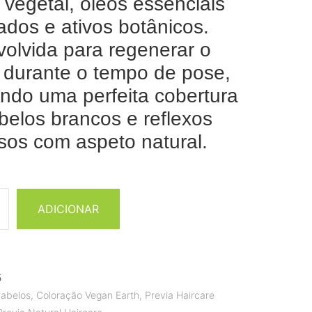
 vegetal, óleos essenciais
cados e ativos botânicos.
olvida para regenerar o
 durante o tempo de pose,
indo uma perfeita cobertura
belos brancos e reflexos
sos com aspeto natural.
ADICIONAR
5
abelos
,
Coloração Vegan Earth
,
Previa Haircare