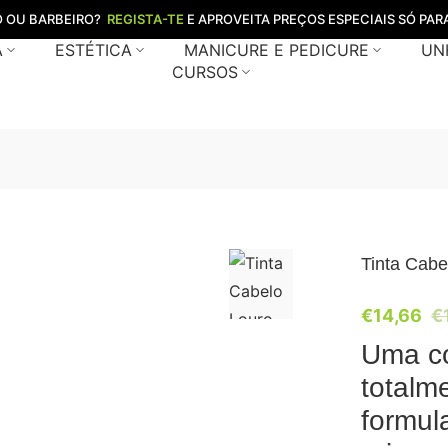
O OU BARBEIRO?
REGISTA-TE
E APROVEITA PREÇOS ESPECIAIS SÓ PARA
A
ESTÉTICA
MANICURE E PEDICURE
UN
CURSOS
Tinta Cabe
€
14,66
€
Uma co
totalm
formul