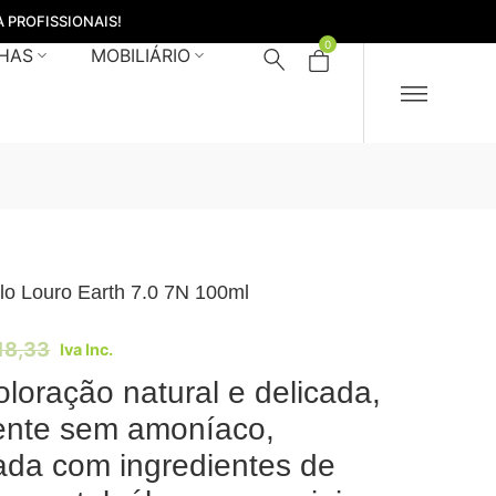
 PROFISSIONAIS!
0
HAS
MOBILIÁRIO
lo Louro Earth 7.0 7N 100ml
18,33
Iva Inc.
loração natural e delicada,
ente sem amoníaco,
ada com ingredientes de