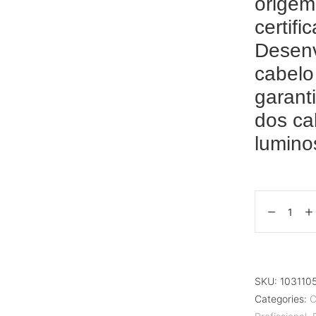
origem
certifi
Desenv
cabelo
garant
dos ca
lumino
SKU:
103110
Categories:
C