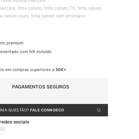
Previa Natural Haircare
haircare
,
tinta cabelo
,
tinta cabelo 7.0
,
tinta cabelo
ta cabelo louro
,
tinta cabelo sem amoniaco
nto premium
resentado com IVA incluído
tis em compras superiores a
50€>
PAGAMENTOS SEGUROS
UMA QUESTÃO?
FALE CONNOSCO
 redes sociais