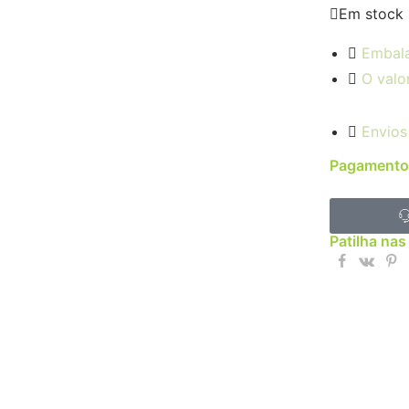
Em stock
Embal
O valo
Envios
Pagamento
Patilha nas