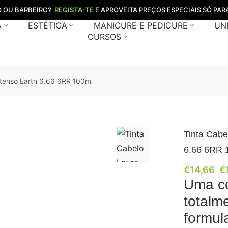
O OU BARBEIRO?
REGISTA-TE
E APROVEITA PREÇOS ESPECIAIS SÓ PARA
A
ESTÉTICA
MANICURE E PEDICURE
UN
CURSOS
ntenso Earth 6.66 6RR 100ml
Tinta Cabe
6.66 6RR 
€
14,66
€
Uma co
totalm
formul