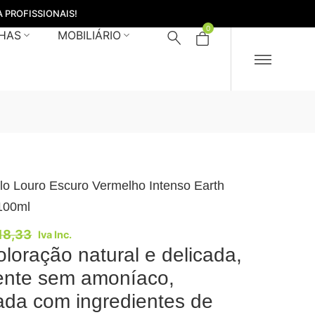
 PROFISSIONAIS!
0
HAS
MOBILIÁRIO
lo Louro Escuro Vermelho Intenso Earth
100ml
18,33
Iva Inc.
loração natural e delicada,
ente sem amoníaco,
ada com ingredientes de