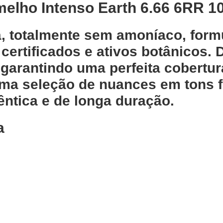
melho Intenso Earth 6.66 6RR 1
a, totalmente sem amoníaco, form
 certificados e ativos botânicos.
garantindo uma perfeita cobertur
ma seleção de nuances em tons f
ntica e de longa duração.
a
Adicionar
abelo Castanho
Gloss Disciplin
3.0 Previa 100ml
Taming Previa 