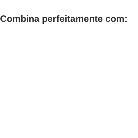
Combina perfeitamente com:
Adicionar
Adicionar
Termix Plus Escova
Termix
Cabelos Grossos 32mm
Cabelo
€
21,03
€
16,30
Iva Inc.
Iva In
Adicionar
Adicionar
Termix Soft Escova
Termix