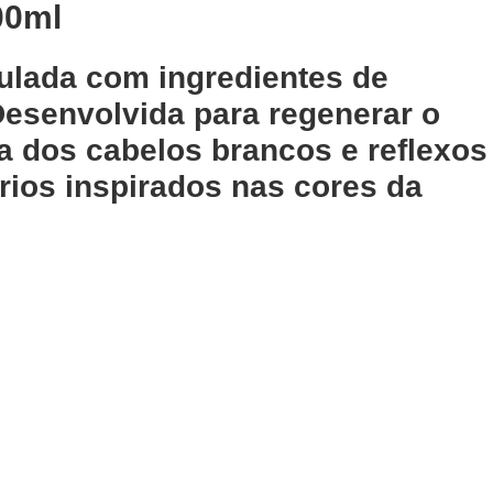
00ml
ulada com ingredientes de
 Desenvolvida para regenerar o
a dos cabelos brancos e reflexos
rios inspirados nas cores da
Adicionar
ante
Emulsão Oxidante 20
200ml
Volumes Previa 1000ml