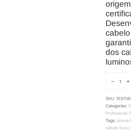
origem
certifi
Desenv
cabelo
garant
dos ca
lumino
SKU:
103114
Categories:
C
Profissional
,
Tags:
previa 
cabelo louro