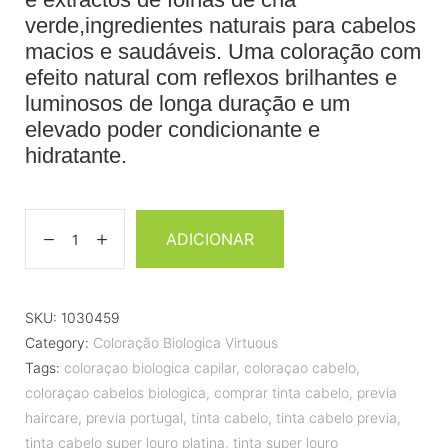
verde,ingredientes naturais para cabelos
macios e saudáveis. Uma coloração com
efeito natural com reflexos brilhantes e
luminosos de longa duração e um
elevado poder condicionante e
hidratante.
ADICIONAR
SKU:
1030459
Category:
Coloração Biologica Virtuous
Tags:
coloraçao biologica capilar
,
coloraçao cabelo
,
coloraçao cabelos biologica
,
comprar tinta cabelo
,
previa
haircare
,
previa portugal
,
tinta cabelo
,
tinta cabelo previa
,
tinta cabelo super louro platina
,
tinta super louro