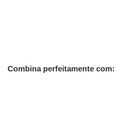
Tinta Cabelo Louro Escuro Dourado Cobre 6.34 Previa 100ml
€
17,10
€
13,68
Iva Inc.
Combina perfeitamente com: