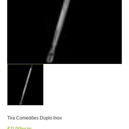
Tira Comedões Duplo Inox
€
11,00
Iva Inc.