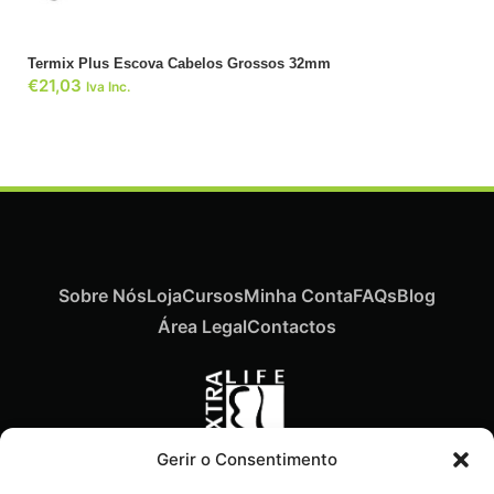
Termix Plus Escova Cabelos Grossos 32mm
€
21,03
Iva Inc.
Sobre Nós
Loja
Cursos
Minha Conta
FAQs
Blog
Área Legal
Contactos
Gerir o Consentimento
Recebe ofertas exclusivas,