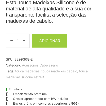
Esta Touca Madeixas Silicone é de
material de alta qualidade e a sua cor
transparente facilita a selecção das
madeixas de cabelo.
ADICIONAR
SKU:
8299308-E
Category:
Acessórios Cabeleireiro
Tags:
touca madeixas
,
touca madeixas cabelo
,
touca
madeixas silicone estrelit
Em stock
Embalamento premium
O valor apresentado com IVA incluído
Envios grátis em compras superiores a
50€>