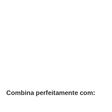
Penteadores Descartáveis 50 unidades
€
8,00
€
6,40
Iva Inc.
Combina perfeitamente com: