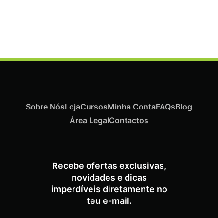
Termix Plus Escova Cabelos Grossos 32mm
€
21,03
Iva Inc.
Sobre Nós
Loja
Cursos
Minha Conta
FAQs
Blog
Área Legal
Contactos
Recebe ofertas exclusivas,
novidades e dicas
imperdíveis diretamente no
teu e-mail.