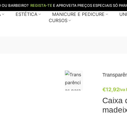
O OU BARBEIRO?
REGISTA-TE
E APROVEITA PREÇOS ESPECIAIS SÓ PARA
A
ESTÉTICA
MANICURE E PEDICURE
UN
CURSOS
Transparê
€
12,92
Iva 
Caixa 
madeix