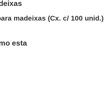
deixas
para madeixas (Cx. c/ 100
unid.)
mo esta