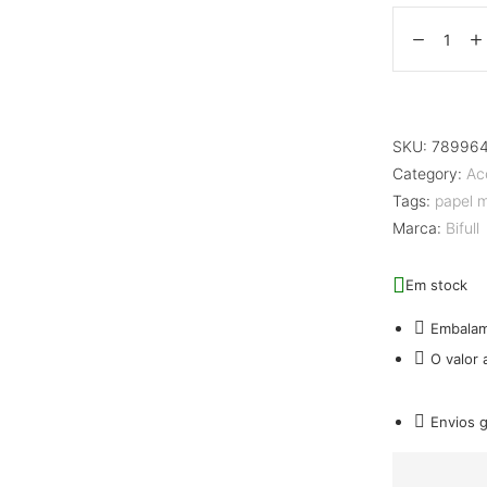
SKU:
78996
Category:
Ac
Tags:
papel 
Marca:
Bifull
Em stock
Embala
O valor
Envios 