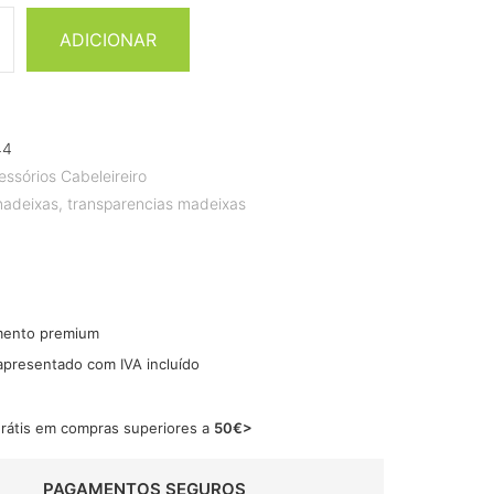
ADICIONAR
44
essórios Cabeleireiro
madeixas
,
transparencias madeixas
mento premium
 apresentado com IVA incluído
grátis em compras superiores a
50€>
PAGAMENTOS SEGUROS