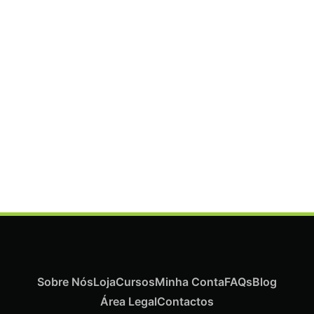
ADICIONAR
Termix Plus Escova Cabelos Grossos 32mm
€
21,03
Iva Inc.
Sobre Nós
Loja
Cursos
Minha Conta
FAQs
Blog
Área Legal
Contactos