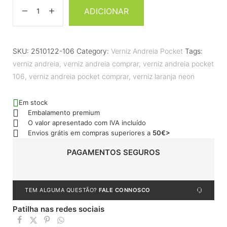
ADICIONAR
SKU:
2510122-106
Category:
Verniz Andreia Pocket
Tags:
verniz andreia
,
verniz andreia comprar
,
verniz andreia pocket
106
,
verniz andreia pocket comprar
,
verniz laranja neon
Em stock
Embalamento premium
O valor apresentado com IVA incluído
Envios grátis em compras superiores a
50€>
PAGAMENTOS SEGUROS
TEM ALGUMA QUESTÃO?
FALE CONNOSCO
Patilha nas redes sociais