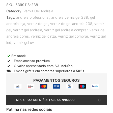
SKU:
6399118-238
Category:
Verniz Gel Andreia
Tags:
andreia professional
,
andreia verniz gel 238
,
gel
andreia loja
,
verniz de gel
,
verniz de gel andreia 238
,
verniz
gel
,
verniz gel andreia
,
verniz gel andreia comprar
,
verniz gel
andreia cores
,
verniz gel cinza
,
verniz gel comprar
,
verniz gel
led
,
verniz gel uv
Em stock
Embalamento premium
O valor apresentado com IVA incluído
Envios grátis em compras superiores a
50€>
PAGAMENTOS SEGUROS
TEM ALGUMA QUESTÃO?
FALE CONNOSCO
Patilha nas redes sociais