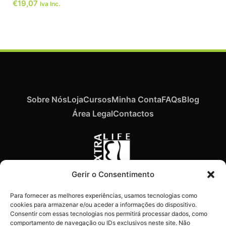
€
19,07
Iva Inc.
Sobre Nós
Loja
Cursos
Minha Conta
FAQs
Blog
Área Legal
Contactos
Gerir o Consentimento
Recebe ofertas exclusivas,
Para fornecer as melhores experiências, usamos tecnologias como
novidades e dicas
cookies para armazenar e/ou aceder a informações do dispositivo.
imperdíveis diretamente no
Consentir com essas tecnologias nos permitirá processar dados, como
comportamento de navegação ou IDs exclusivos neste site. Não
teu e-mail.