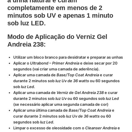
a unha natural e curam
completamente em menos de 2
minutos sob UV e apenas 1 minuto
sob luz LED.
Modo de Aplicação do Verniz Gel
Andreia 238:
Utilizar um bloco branco para desidratar e preparar as unhas
Aplicar o
Ultrabond – Primer Andreia
e deixe secar por 20
segundos (vai criar uma camada de aderência).
Aplicar uma camada de
Base/Top Coat Andreia
e curar
durante 2 minutos sob
luz Uv de 36 watts
ou 60 segundos
sob
luz Led
.
Aplicar uma camada de
Verniz de Gel Andreia 238
e curar
durante 2 minutos sob
luz Uv
ou 60 segundos sob
luz Led
(se necessário aplicar uma segunda camada de cor)
Aplicar uma última camada de
Base/Top Coat Andreia
e
curar durante 2 minutos sob
luz Uv de 36 watts
ou 60
segundos sob
luz Led
.
Limpar o excesso de oleosidade com o
Cleanser Andreia
e