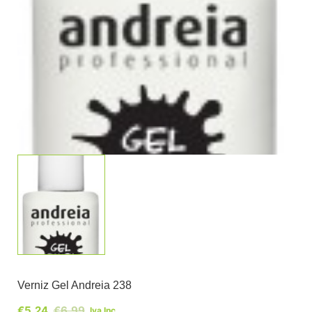
Verniz Gel Andreia 238
€
5,24
€
6,99
Iva Inc.