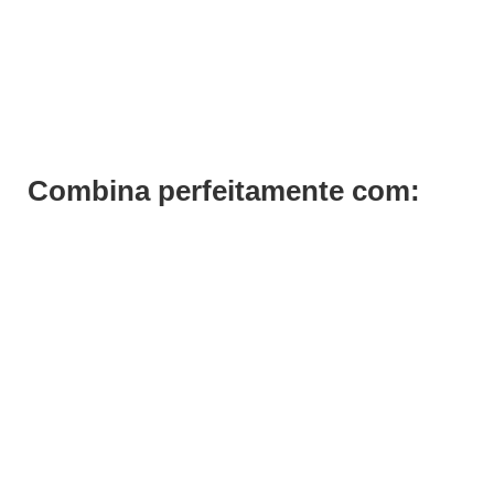
Verniz Gel Andreia 219
€
6,99
€
5,24
Iva Inc.
Combina perfeitamente com: