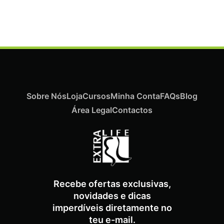
€
21,03
Iva Inc.
Sobre Nós
Loja
Cursos
Minha Conta
FAQs
Blog
Área Legal
Contactos
Recebe ofertas exclusivas,
novidades e dicas
imperdíveis diretamente no
teu e-mail.