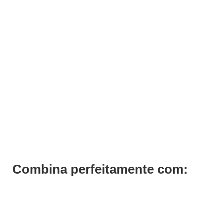
ADICIONAR
Verniz Pocket Andreia 135
€
1,99
Iva Inc.
Combina perfeitamente com: