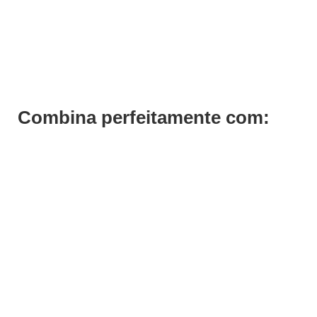
Dipping Powder Color DP2 Andreia 10g
€
10,49
Iva Inc.
Combina perfeitamente com: