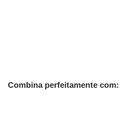
ADICIONAR
Wahl Legend Maquina de Corte
€
131,00
Iva Inc.
Combina perfeitamente com: