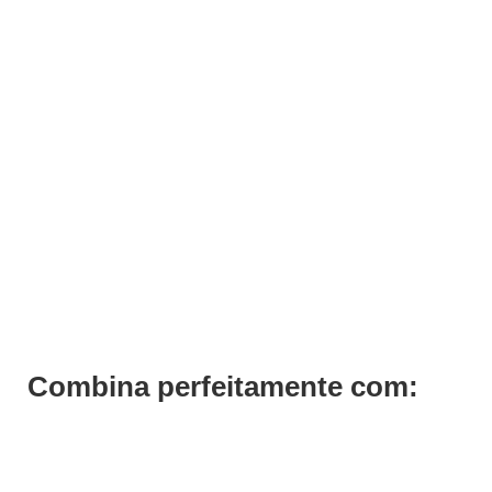
ADICIONAR
Wahl Kit Pentes Coloridos
€
24,00
Iva Inc.
Combina perfeitamente com: