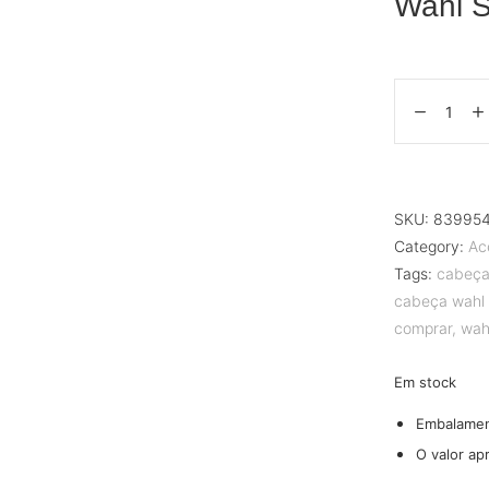
Wahl S
SKU:
83995
Category:
Ac
Tags:
cabeça
cabeça wahl 
comprar
,
wah
Em stock
Embalame
O valor ap