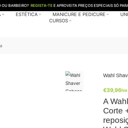
O OU BARBEIRO?
REGISTA-TE
E APROVEITA PREÇOS ESPECIAIS SÓ PARA
A
ESTÉTICA
MANICURE E PEDICURE
UN
CURSOS
na
Wahl Shav
€
39,96
Iva
A Wahl
Corte 
reposi