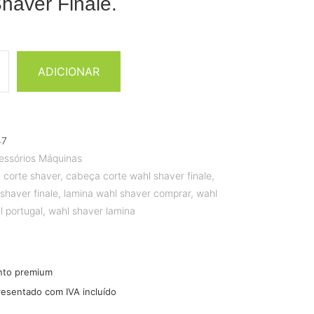
haver Finale.
ADICIONAR
47
essórios Máquinas
 corte shaver
,
cabeça corte wahl shaver finale
,
shaver finale
,
lamina wahl shaver comprar
,
wahl
l portugal
,
wahl shaver lamina
nto premium
resentado com IVA incluído