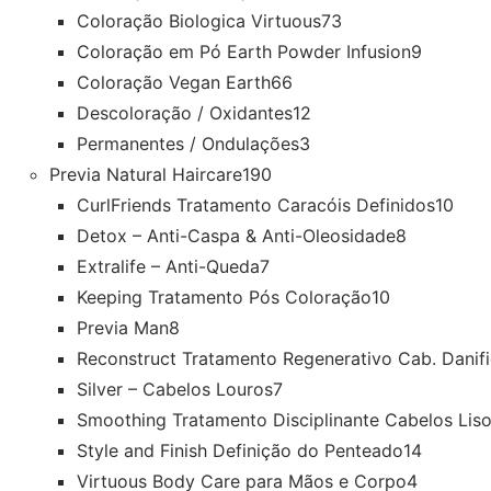
Coloração Biologica Virtuous
73
Coloração em Pó Earth Powder Infusion
9
Coloração Vegan Earth
66
Descoloração / Oxidantes
12
Permanentes / Ondulações
3
Previa Natural Haircare
190
CurlFriends Tratamento Caracóis Definidos
10
Detox – Anti-Caspa & Anti-Oleosidade
8
Extralife – Anti-Queda
7
Keeping Tratamento Pós Coloração
10
Previa Man
8
Reconstruct Tratamento Regenerativo Cab. Danif
Silver – Cabelos Louros
7
Smoothing Tratamento Disciplinante Cabelos Lis
Style and Finish Definição do Penteado
14
Virtuous Body Care para Mãos e Corpo
4