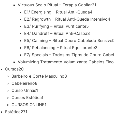
Virtuous Scalp Ritual – Terapia Capilar
21
E1/ Energising – Ritual Anti-Queda
4
E2/ Regrowth – Ritual Anti-Queda Intensivo
4
E3/ Purifying – Ritual Purificante
5
E4/ Dandruff – Ritual Anti-Caspa
3
E5/ Calming – Ritual Couro Cabeludo Sensivel
E6/ Rebalancing – Ritual Equilibrante
3
E7/ Specials – Todos os Tipos de Couro Cabe
Volumizing Tratamento Volumizante Cabelos Fino
Cursos
20
Barbeiro e Corte Masculino
3
Cabeleireiro
8
Curso Unhas
1
Cursos Estética
1
CURSOS ONLINE
1
Estética
271