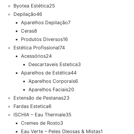
Byotea Estética
25
Depilação
46
Aparelhos Depilação
7
Ceras
8
Produtos Diversos
16
Estética Profissional
74
Acessórios
24
Descartaveis Estetica
3
Aparelhos de Estética
44
Aparelhos Corporais
6
Aparelhos Faciais
20
Extensão de Pestanas
23
Fardas Estetica
6
ISCHIA – Eau Thermale
35
Cremes de Rosto
3
Eau Verte – Peles Oleosas & Mistas
1