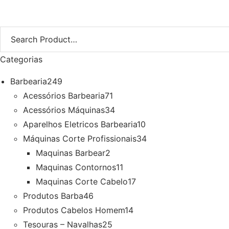
Categorias
Barbearia
249
Acessórios Barbearia
71
Acessórios Máquinas
34
Aparelhos Eletricos Barbearia
10
Máquinas Corte Profissionais
34
Maquinas Barbear
2
Maquinas Contornos
11
Maquinas Corte Cabelo
17
Produtos Barba
46
Produtos Cabelos Homem
14
Tesouras – Navalhas
25