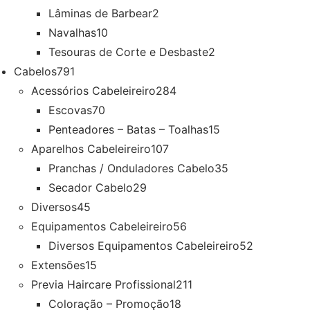
Lâminas de Barbear
2
Navalhas
10
Tesouras de Corte e Desbaste
2
Cabelos
791
Acessórios Cabeleireiro
284
Escovas
70
Penteadores – Batas – Toalhas
15
Aparelhos Cabeleireiro
107
Pranchas / Onduladores Cabelo
35
Secador Cabelo
29
Diversos
45
Equipamentos Cabeleireiro
56
Diversos Equipamentos Cabeleireiro
52
Extensões
15
Previa Haircare Profissional
211
Coloração – Promoção
18