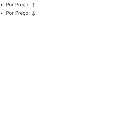
Por Preço:
Por Preço:
Adicionar
Alicate Cuticulas Loy 7mm
€
7,32
Iva Inc.
Adicionar
Alicate Cuticulas 6mm