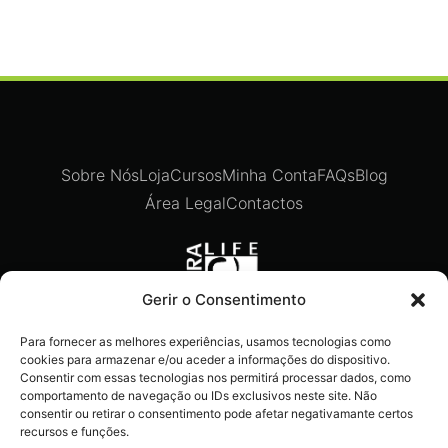
Sobre Nós
Loja
Cursos
Minha Conta
FAQs
Blog
Área Legal
Contactos
Gerir o Consentimento
Para fornecer as melhores experiências, usamos tecnologias como
Recebe ofertas exclusivas,
cookies para armazenar e/ou aceder a informações do dispositivo.
novidades e dicas imperdíveis
Consentir com essas tecnologias nos permitirá processar dados, como
comportamento de navegação ou IDs exclusivos neste site. Não
diretamente no teu e-mail.
consentir ou retirar o consentimento pode afetar negativamante certos
recursos e funções.