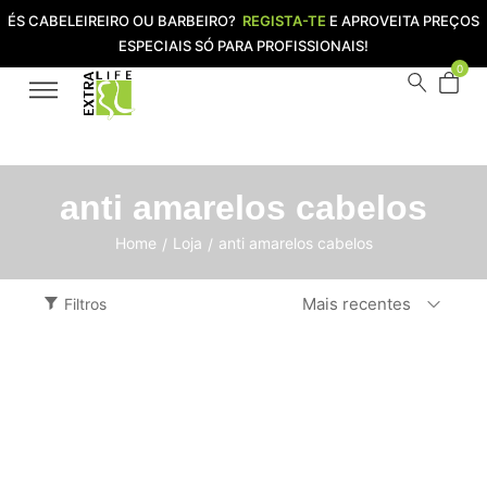
ÉS CABELEIREIRO OU BARBEIRO?
REGISTA-TE
E APROVEITA PREÇOS
ESPECIAIS SÓ PARA PROFISSIONAIS!
0
anti amarelos cabelos
Home
Loja
anti amarelos cabelos
/
/
Mais recentes
Filtros