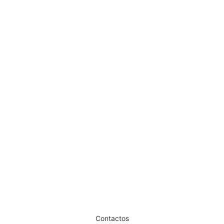
Shampoo Silver Previa 1000ml
Máscara Silver Previa 250ml
€
69,70
€
28,60
Iva Inc.
Iva Inc.
Dê um novo ar ao seu Salão
Contactos