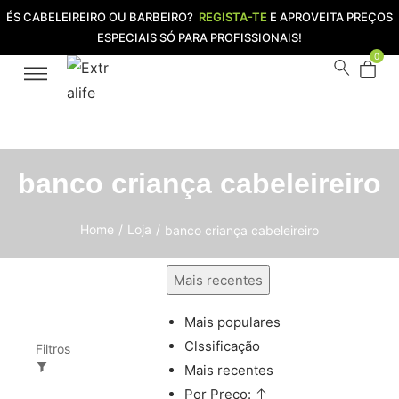
ÉS CABELEIREIRO OU BARBEIRO?
REGISTA-TE
E APROVEITA PREÇOS
ESPECIAIS SÓ PARA PROFISSIONAIS!
0
banco criança cabeleireiro
Home
/
Loja
/
banco criança cabeleireiro
Mais recentes
Mais populares
Clssificação
Filtros
Mais recentes
Por Preço: