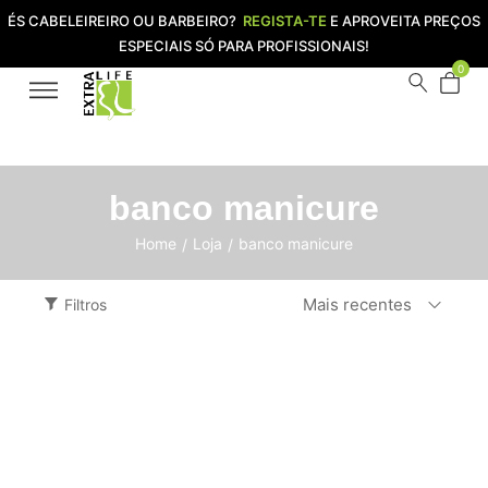
ÉS CABELEIREIRO OU BARBEIRO?
REGISTA-TE
E APROVEITA PREÇOS
ESPECIAIS SÓ PARA PROFISSIONAIS!
0
banco manicure
Home
Loja
banco manicure
/
/
Mais recentes
Filtros