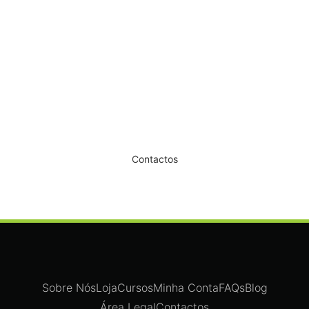
Dê um novo ar ao seu Salão
Contactos
Sobre Nós
Loja
Cursos
Minha Conta
FAQs
Blog
Área Legal
Contactos