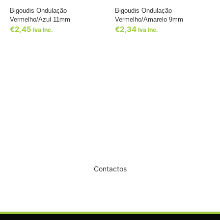
Bigoudis Ondulação
Bigoudis Ondulação
Vermelho/Azul 11mm
Vermelho/Amarelo 9mm
€
2,45
€
2,34
Iva Inc.
Iva Inc.
Dê um novo ar ao seu Salão
Contactos