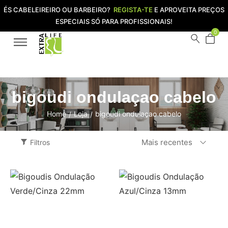
ÉS CABELEIREIRO OU BARBEIRO?
REGISTA-TE
E APROVEITA PREÇOS
ESPECIAIS SÓ PARA PROFISSIONAIS!
0
bigoudi ondulaçao cabelo
Home
Loja
bigoudi ondulaçao cabelo
/
/
Mais recentes
Filtros