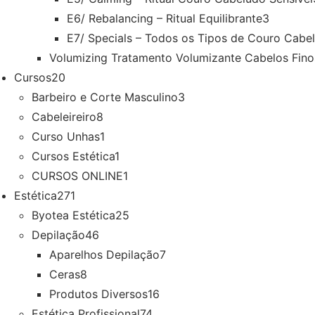
E6/ Rebalancing – Ritual Equilibrante
3
E7/ Specials – Todos os Tipos de Couro Cabe
Volumizing Tratamento Volumizante Cabelos Fino
Cursos
20
Barbeiro e Corte Masculino
3
Cabeleireiro
8
Curso Unhas
1
Cursos Estética
1
CURSOS ONLINE
1
Estética
271
Byotea Estética
25
Depilação
46
Aparelhos Depilação
7
Ceras
8
Produtos Diversos
16
Estética Profissional
74