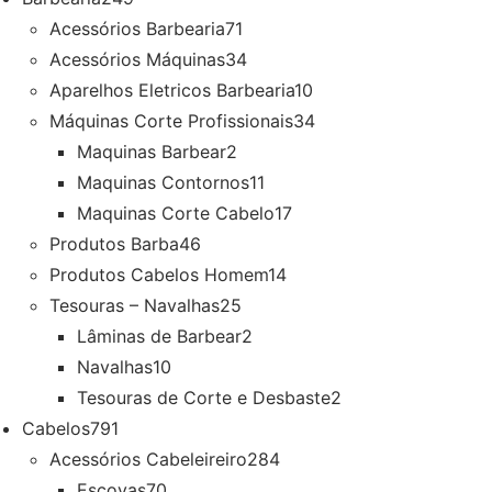
Acessórios Barbearia
71
Acessórios Máquinas
34
Aparelhos Eletricos Barbearia
10
Máquinas Corte Profissionais
34
Maquinas Barbear
2
Maquinas Contornos
11
Maquinas Corte Cabelo
17
Produtos Barba
46
Produtos Cabelos Homem
14
Tesouras – Navalhas
25
Lâminas de Barbear
2
Navalhas
10
Tesouras de Corte e Desbaste
2
Cabelos
791
Acessórios Cabeleireiro
284
Escovas
70