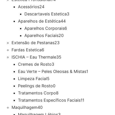
Acessórios
24
Descartaveis Estetica
3
Aparelhos de Estética
44
Aparelhos Corporais
6
Aparelhos Faciais
20
Extensão de Pestanas
23
Fardas Estetica
6
ISCHIA – Eau Thermale
35
Cremes de Rosto
3
Eau Verte – Peles Oleosas & Mistas
1
Limpeza Facial
5
Peelings de Rosto
0
Tratamentos Corpo
8
Tratamentos Específicos Faciais
11
Maquilhagem
40
Maquilhagem Lábios
3