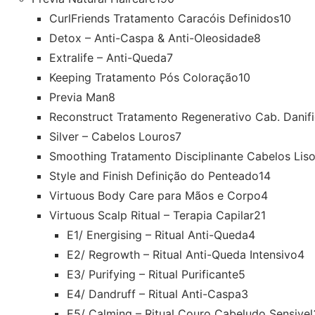
CurlFriends Tratamento Caracóis Definidos
10
Detox – Anti-Caspa & Anti-Oleosidade
8
Extralife – Anti-Queda
7
Keeping Tratamento Pós Coloração
10
Previa Man
8
Reconstruct Tratamento Regenerativo Cab. Danif
Silver – Cabelos Louros
7
Smoothing Tratamento Disciplinante Cabelos Lis
Style and Finish Definição do Penteado
14
Virtuous Body Care para Mãos e Corpo
4
Virtuous Scalp Ritual – Terapia Capilar
21
E1/ Energising – Ritual Anti-Queda
4
E2/ Regrowth – Ritual Anti-Queda Intensivo
4
E3/ Purifying – Ritual Purificante
5
E4/ Dandruff – Ritual Anti-Caspa
3
E5/ Calming – Ritual Couro Cabeludo Sensivel