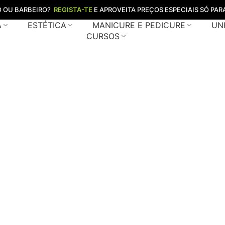
O OU BARBEIRO?
REGISTA-TE
E APROVEITA PREÇOS ESPECIAIS SÓ PARA
A
ESTÉTICA
MANICURE E PEDICURE
UN
CURSOS