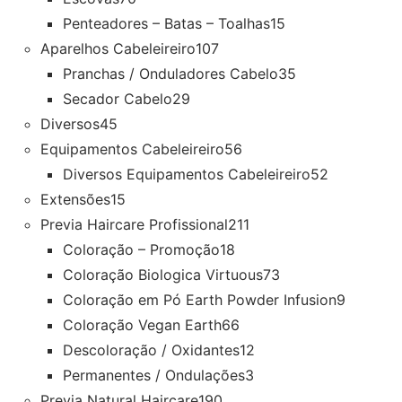
Penteadores – Batas – Toalhas
15
Aparelhos Cabeleireiro
107
Pranchas / Onduladores Cabelo
35
Secador Cabelo
29
Diversos
45
Equipamentos Cabeleireiro
56
Diversos Equipamentos Cabeleireiro
52
Extensões
15
Previa Haircare Profissional
211
Coloração – Promoção
18
Coloração Biologica Virtuous
73
Coloração em Pó Earth Powder Infusion
9
Coloração Vegan Earth
66
Descoloração / Oxidantes
12
Permanentes / Ondulações
3
Previa Natural Haircare
190