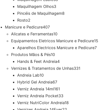
Maquilhagem Olhos
3
Pincéis de Maquilhagem
8
Rosto
2
Manicure e Pedicure
407
Alicates e Ferramentas
10
Equipamentos Eletricos Manicure e Pedicure
15
Aparelhos Electricos Manicure e Pedicure
7
Produtos Mãos & Pés
10
Hands & Feet Andreia
4
Vernizes & Tratamentos de Unhas
331
Andreia Lab
10
Hybrid Gel Andreia
67
Verniz Andreia 14ml
161
Verniz Andreia Pocket
33
Verniz NutriColor Andreia
18
Vernizes Andreia 14Ever
22