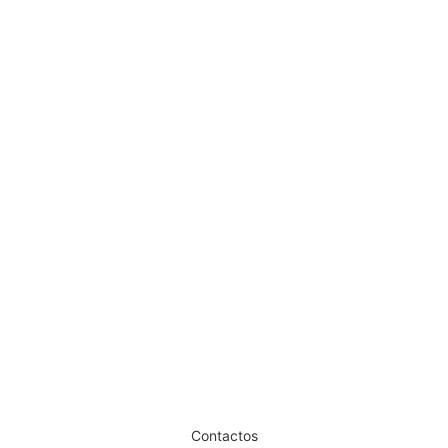
Cadeira Barbeiro Hair Cordoba
Cadeira Barbeiro Perfido Bronze
Pedir Orçamento
Pedir Orçamento
Dê um novo ar ao seu Salão
Contactos