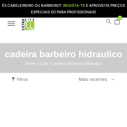
ÉS CABELEIREIRO OU BARBEIRO?
REGISTA-TE
E APROVEITA PREÇOS
ESPECIAIS SÓ PARA PROFISSIONAIS!
0
cadeira barbeiro hidraulico
Home
Loja
cadeira barbeiro hidraulico
/
/
Mais recentes
Filtros