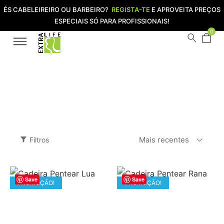
ÉS CABELEIREIRO OU BARBEIRO?
REGISTA-TE
E APROVEITA PREÇOS
ESPECIAIS SÓ PARA PROFISSIONAIS!
0
cadeira pentear cabeleireiro
Home
Loja
cadeira pentear cabeleireiro
/
/
Mais recentes
Filtros
Save
Save
PROMOÇÃO!
PROMOÇÃO!