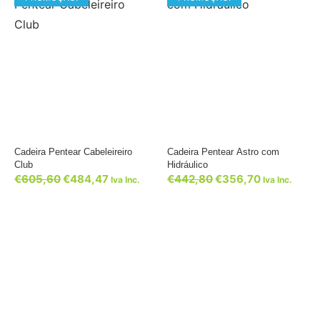
Cadeira Pentear Cabeleireiro
Cadeira Pentear Astro com
Club
Hidráulico
€
605,60
€
484,47
€
442,80
€
356,70
Iva Inc.
Iva Inc.