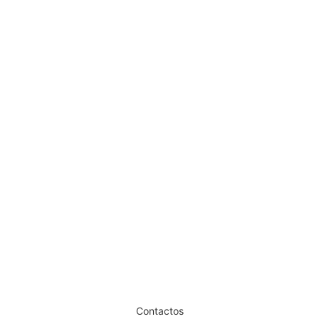
Candeeiro de Mesa Led Owl Clip
€
65,19
€
52,15
Iva Inc.
Dê um novo ar ao seu Salão
Contactos