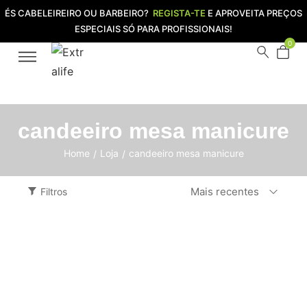
ÉS CABELEIREIRO OU BARBEIRO?
REGISTA-TE
E APROVEITA PREÇOS
ESPECIAIS SÓ PARA PROFISSIONAIS!
0
candeeiro mesa manicure
Home
Loja
candeeiro mesa manicure
/
/
Mais recentes
Filtros