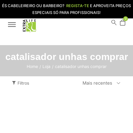
ÉS CABELEIREIRO OU BARBEIRO?
REGISTA-TE
E APROVEITA PREÇOS
ESPECIAIS SÓ PARA PROFISSIONAIS!
0
catalisador unhas comprar
Home
Loja
catalisador unhas comprar
/
/
Mais recentes
Filtros