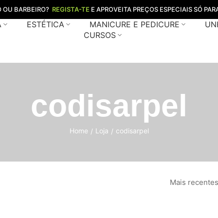
O OU BARBEIRO?
REGISTA-TE
E APROVEITA PREÇOS ESPECIAIS SÓ PARA
A
ESTÉTICA
MANICURE E PEDICURE
UN
CURSOS
codisarpel
Home
Loja
codisarpel
/
/
Mais recente