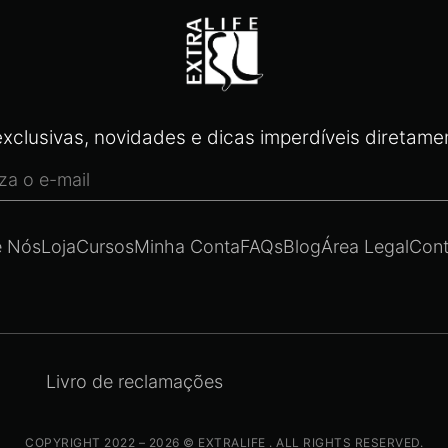
xclusivas, novidades e dicas imperdíveis diretamen
e Nós
Loja
Cursos
Minha Conta
FAQs
Blog
Área Legal
Cont
Livro de reclamações
COPYRIGHT 2022 – 2026 © EXTRALIFE . ALL RIGHTS RESERVED.