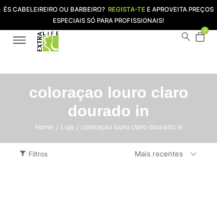
ÉS CABELEIREIRO OU BARBEIRO?
REGISTA-TE
E APROVEITA PREÇOS
ESPECIAIS SÓ PARA PROFISSIONAIS!
0
coloraçao louro claro
dourado in
Home
Loja
coloraçao louro claro dourado in
/
/
Mais recentes
Filtros