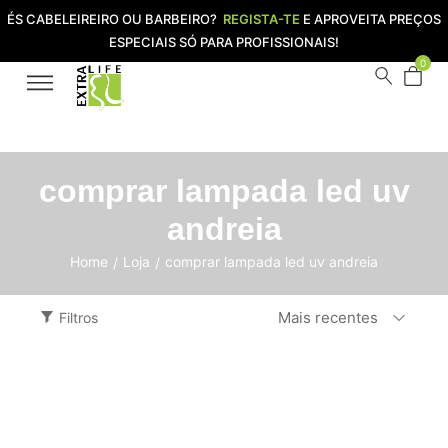
ÉS CABELEIREIRO OU BARBEIRO?
REGISTA-TE
E APROVEITA PREÇOS
ESPECIAIS SÓ PARA PROFISSIONAIS!
0
comprar lampada led uv
andreia
Home
Loja
comprar lampada led uv andreia
/
/
Mais recentes
Filtros