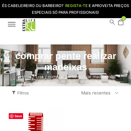
ÉS CABELEIREIRO OU BARBEIRO?
REGISTA-TE
E APROVEITA PREÇOS
ESPECIAIS SÓ PARA PROFISSIONAIS!
0
comprar pente realizar
madeixas
Home
Loja
comprar pente realizar madeixas
/
/
Mais recentes
Filtros
Save