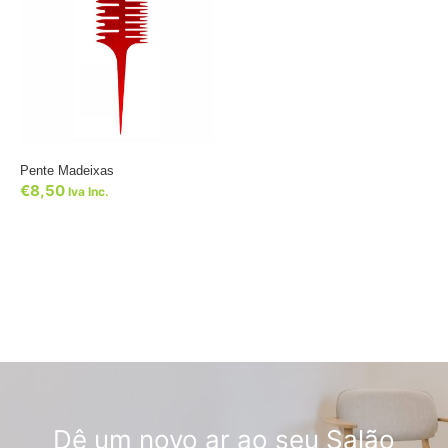
Pente Madeixas
€
8,50
Iva Inc.
Dê um novo ar ao seu Salão