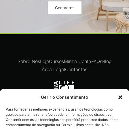
Contactos
Sobre Nós
Loja
Cursos
Minha Conta
FAQs
Blog
Área Legal
Contactos
Gerir o Consentimento
Para fornecer as melhores experiências, usamos tecnologias como
Recebe ofertas exclusivas,
cookies para armazenar e/ou aceder a informações do dispositivo.
novidades e dicas imperdíveis
Consentir com essas tecnologias nos permitirá processar dados, como
comportamento de navegação ou IDs exclusivos neste site. Não
diretamente no teu e-mail.