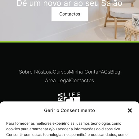
Dê um novo ar ao seu Salão
Contactos
Sobre Nós
Loja
Cursos
Minha Conta
FAQs
Blog
Área Legal
Contactos
Gerir o Consentimento
Para fornecer as melhores experiências, usamos tecnologias como
Recebe ofertas exclusivas,
cookies para armazenar e/ou aceder a informações do dispositivo.
novidades e dicas imperdíveis
Consentir com essas tecnologias nos permitirá processar dados, como