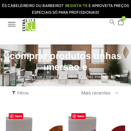
ÉS CABELEIREIRO OU BARBEIRO?
REGISTA-TE
E APROVEITA PREÇOS
ESPECIAIS SÓ PARA PROFISSIONAIS!
0
comprar produtos unhas
imersao e
Home
Loja
comprar produtos unhas imersao e
/
/
Mais recentes
Filtros
Save
Save