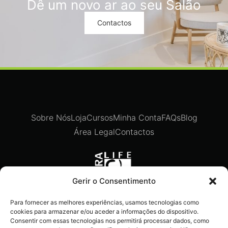
Dê um novo ar ao seu Salão
Contactos
Sobre Nós
Loja
Cursos
Minha Conta
FAQs
Blog
Área Legal
Contactos
Gerir o Consentimento
Para fornecer as melhores experiências, usamos tecnologias como
Recebe ofertas exclusivas,
cookies para armazenar e/ou aceder a informações do dispositivo.
novidades e dicas imperdíveis
Consentir com essas tecnologias nos permitirá processar dados, como