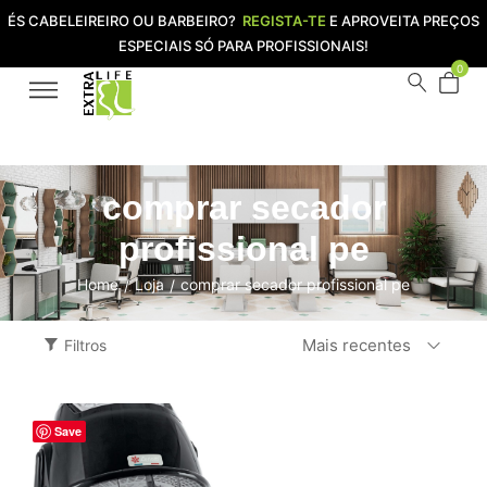
ÉS CABELEIREIRO OU BARBEIRO?
REGISTA-TE
E APROVEITA PREÇOS
ESPECIAIS SÓ PARA PROFISSIONAIS!
0
comprar secador
profissional pe
Home
Loja
comprar secador profissional pe
/
/
Mais recentes
Filtros
Save