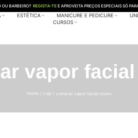
O OU BARBEIRO?
REGISTA-TE
E APROVEITA PREÇOS ESPECIAIS SÓ PARA
A
ESTÉTICA
MANICURE E PEDICURE
UN
CURSOS
r vapor facia
Home
/
Loja
/
comprar vapor facial ozono