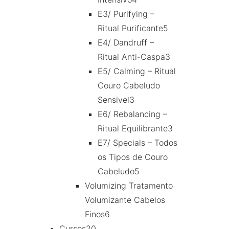
E3/ Purifying –
Ritual Purificante
5
E4/ Dandruff –
Ritual Anti-Caspa
3
E5/ Calming – Ritual
Couro Cabeludo
Sensivel
3
E6/ Rebalancing –
Ritual Equilibrante
3
E7/ Specials – Todos
os Tipos de Couro
Cabeludo
5
Volumizing Tratamento
Volumizante Cabelos
Finos
6
Cursos
20