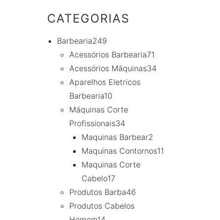
CATEGORIAS
Barbearia
249
Acessórios Barbearia
71
Acessórios Máquinas
34
Aparelhos Eletricos
Barbearia
10
Máquinas Corte
Profissionais
34
Maquinas Barbear
2
Maquinas Contornos
11
Maquinas Corte
Cabelo
17
Produtos Barba
46
Produtos Cabelos
Homem
14