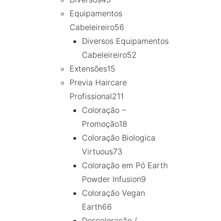
Equipamentos
Cabeleireiro
56
Diversos Equipamentos
Cabeleireiro
52
Extensões
15
Previa Haircare
Profissional
211
Coloração –
Promoção
18
Coloração Biologica
Virtuous
73
Coloração em Pó Earth
Powder Infusion
9
Coloração Vegan
Earth
66
Descoloração /