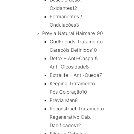
Oxidantes
12
Permanentes /
Ondulações
3
Previa Natural Haircare
190
CurlFriends Tratamento
Caracóis Definidos
10
Detox – Anti-Caspa &
Anti-Oleosidade
8
Extralife – Anti-Queda
7
Keeping Tratamento
Pós Coloração
10
Previa Man
8
Reconstruct Tratamento
Regenerativo Cab.
Danificados
12
Silver – Cabelos