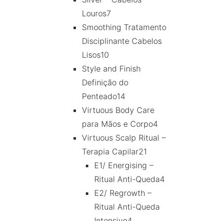
Louros
7
Smoothing Tratamento
Disciplinante Cabelos
Lisos
10
Style and Finish
Definição do
Penteado
14
Virtuous Body Care
para Mãos e Corpo
4
Virtuous Scalp Ritual –
Terapia Capilar
21
E1/ Energising –
Ritual Anti-Queda
4
E2/ Regrowth –
Ritual Anti-Queda
Intensivo
4