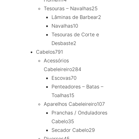
Tesouras – Navalhas
25
Lâminas de Barbear
2
Navalhas
10
Tesouras de Corte e
Desbaste
2
Cabelos
791
Acessórios
Cabeleireiro
284
Escovas
70
Penteadores – Batas –
Toalhas
15
Aparelhos Cabeleireiro
107
Pranchas / Onduladores
Cabelo
35
Secador Cabelo
29
Diversos
45