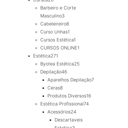
Barbeiro e Corte
Masculino
3
Cabeleireiro
8
Curso Unhas
1
Cursos Estética
1
CURSOS ONLINE
1
Estética
271
Byotea Estética
25
Depilação
46
Aparelhos Depilação
7
Ceras
8
Produtos Diversos
16
Estética Profissional
74
Acessórios
24
Descartaveis
Estetica
3