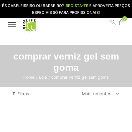
ÉS CABELEIREIRO OU BARBEIRO?
REGISTA-TE
E APROVEITA PREÇOS
ESPECIAIS SÓ PARA PROFISSIONAIS!
0
comprar verniz gel sem
goma
Home
Loja
comprar verniz gel sem goma
/
/
Mais recentes
Filtros