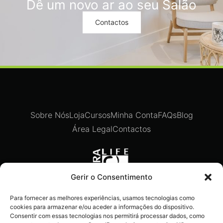
Dê um novo ar ao seu Salão
Contactos
Sobre Nós
Loja
Cursos
Minha Conta
FAQs
Blog
Área Legal
Contactos
Gerir o Consentimento
Para fornecer as melhores experiências, usamos tecnologias como
Recebe ofertas exclusivas,
cookies para armazenar e/ou aceder a informações do dispositivo.
novidades e dicas imperdíveis
Consentir com essas tecnologias nos permitirá processar dados, como