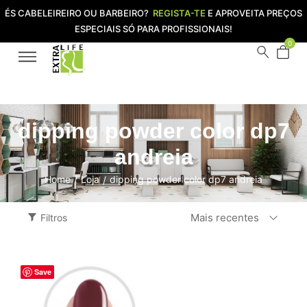
ÉS CABELEIREIRO OU BARBEIRO?
REGISTA-TE
E APROVEITA PREÇOS
ESPECIAIS SÓ PARA PROFISSIONAIS!
0
dipping powder color dp7
andreia
Home
Loja
dipping powder color dp7 andreia
/
/
Mais recentes
Filtros
Save